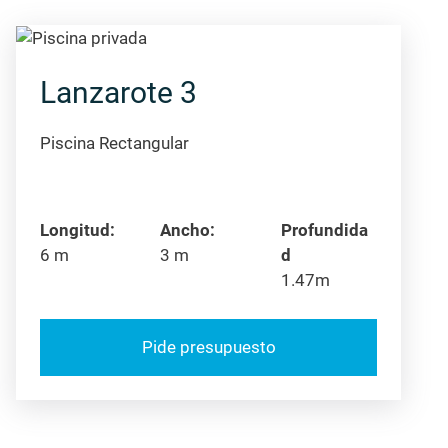
Lanzarote 3
Piscina Rectangular
Longitud:
Ancho:
Profundida
6 m
3 m
d
1.47m
Pide presupuesto