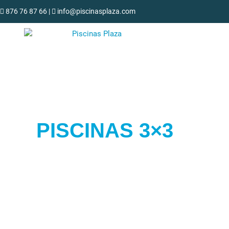
876 76 87 66
|
info@piscinasplaza.com
PISCINAS 3×3