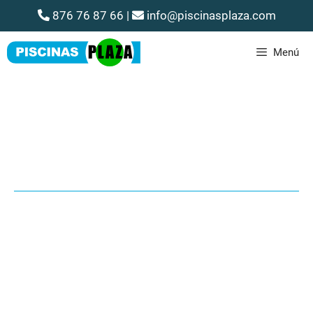
876 76 87 66
|
info@piscinasplaza.com
Menú
LA MAYOR EXPOSICIÓN DE
PISCINAS PREFABRICADAS EN
ARAGÓN
10.000 m2 de Ocio, piscinas, casas para 1ª y 2ª vivienda y el
mundo del Caravaning