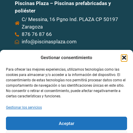
Piscinas Plaza – Piscinas prefabricadas y
poliéster
C/ Messina, 16 Pgno Ind. PLAZA CP 50197
Zaragoza
876 76 87 66
info@piscinasplaza.com
Quizás te interese
Gestionar consentimiento
Piscinas Clásicas
Para ofrecer las mejores experiencias, utilizamos tecnologías como las
cookies para almacenar y/o acceder a la información del dispositivo. El
Piscinas Elevadas
consentimiento de estas tecnologías nos permitirá procesar datos como el
comportamiento de navegación o las identificaciones únicas en este sitio.
Piscinas Grandes
No consentir o retirar el consentimiento, puede afectar negativamente a
ciertas características y funciones.
Piscinas Ovaladas
Gestionar los servicios
El más leído
Aceptar