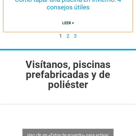
consejos útiles
LEER +
1
2
3
Visítanos, piscinas
prefabricadas y de
poliéster
Haz clic en «Estoy de acuerdo» para activar