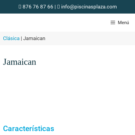
876 76 87 66
|
info@piscinasplaza.com
Menú
Clásica
|
Jamaican
Jamaican
Características