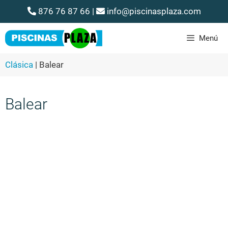
876 76 87 66
|
info@piscinasplaza.com
Menú
Clásica
|
Balear
Balear