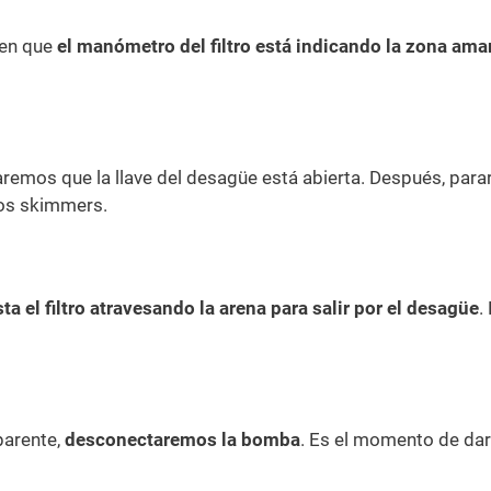
 en que
el manómetro del filtro está indicando la zona amar
aremos que la llave del desagüe está abierta. Después, pa
 los skimmers.
ta el filtro atravesando la arena para salir por el desagüe
.
parente,
desconectaremos la bomba
. Es el momento de dar 