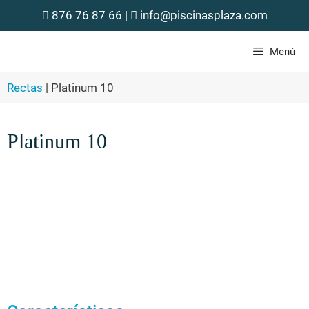
876 76 87 66
|
info@piscinasplaza.com
Menú
Rectas
|
Platinum 10
Platinum 10