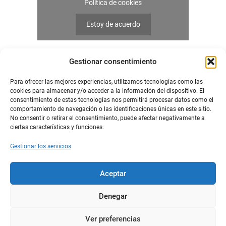
Política de cookies
Estoy de acuerdo
Gestionar consentimiento
Para ofrecer las mejores experiencias, utilizamos tecnologías como las
cookies para almacenar y/o acceder a la información del dispositivo. El
consentimiento de estas tecnologías nos permitirá procesar datos como el
comportamiento de navegación o las identificaciones únicas en este sitio.
Piscinas Plaza – Piscinas prefabricadas y
No consentir o retirar el consentimiento, puede afectar negativamente a
poliéster
ciertas características y funciones.
C/ Messina, 16 Pgno Ind. PLAZA CP 50197
Gestionar los servicios
Zaragoza
876 76 87 66
Aceptar
info@piscinasplaza.com
Denegar
Quizás te interese
Piscinas Clásicas
Ver preferencias