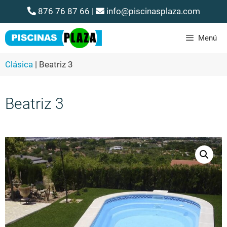
876 76 87 66
|
info@piscinasplaza.com
Menú
Clásica
|
Beatriz 3
Beatriz 3