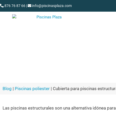
876 76 87 66
|
info@piscinasplaza.com
Cubierta para piscinas estru
Blog
|
Piscinas poliester
|
Cubierta para piscinas estructur
Las piscinas estructurales son una alternativa idónea pa