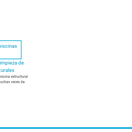
limpieza de
turales
iscina estructural
muchas veces da