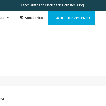
Especialistas en Piscinas de Poliéster
|
Blog
nas
Accesorios
PEDIR PRESUPUESTO
tas saber
bra
.