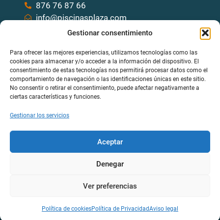
876 76 87 66
info@piscinasplaza.com
Gestionar consentimiento
Quizás te interese
Para ofrecer las mejores experiencias, utilizamos tecnologías como las
Piscinas Clásicas
cookies para almacenar y/o acceder a la información del dispositivo. El
consentimiento de estas tecnologías nos permitirá procesar datos como el
Piscinas Elevadas
comportamiento de navegación o las identificaciones únicas en este sitio.
No consentir o retirar el consentimiento, puede afectar negativamente a
ciertas características y funciones.
Piscinas Grandes
Gestionar los servicios
Piscinas Ovaladas
Aceptar
El más leído
Denegar
Para que sirve el floculante
Ver preferencias
Política de cookies
Política de Privacidad
Aviso legal