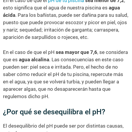
En el caso de que el
pH de tu piscina
sea menor de 7,2
,
esto significa que el agua de nuestra piscina es
agua
ácida
. Para los bañistas, puede ser dañina para su salud,
puesto que puede provocar escozor y picor en piel, ojos
y nariz; sequedad; irritación de garganta; carraspera,
aparición de sarpullidos o rojeces, etc.
En el caso de que el pH
sea mayor que 7,6
, se considera
que es
agua alcalina
. Las consecuencias en este caso
pueden ser: piel seca e irritada. Pero, el hecho de no
saber cómo reducir el pH de tu piscina, repercute más
en el agua, ya que se volverá turbia, y pueden llegar a
aparecer algas, que no desaparecerán hasta que
regulemos dicho pH.
¿Por qué se desequilibra el pH?
El desequilibrio del pH puede ser por distintas causas,