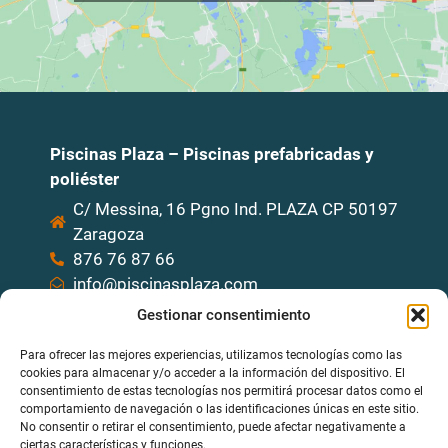
Piscinas Plaza – Piscinas prefabricadas y
poliéster
C/ Messina, 16 Pgno Ind. PLAZA CP 50197
Zaragoza
876 76 87 66
info@piscinasplaza.com
Gestionar consentimiento
Quizás te interese
Para ofrecer las mejores experiencias, utilizamos tecnologías como las
Piscinas Clásicas
cookies para almacenar y/o acceder a la información del dispositivo. El
consentimiento de estas tecnologías nos permitirá procesar datos como el
Piscinas Elevadas
comportamiento de navegación o las identificaciones únicas en este sitio.
No consentir o retirar el consentimiento, puede afectar negativamente a
ciertas características y funciones.